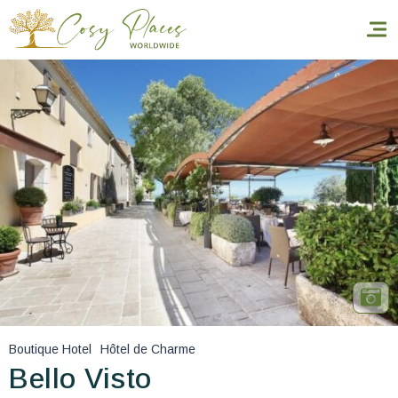
Accueil
Réserver un séjour
Nos adresses dans le monde
World’s Best Hotels
Vous faire voyager
Les séjours à thème
Boutique Hotel
Hôtel de Charme
Santé et sécurité
Bello Visto