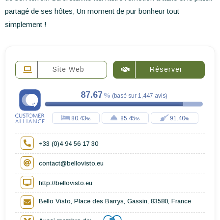
partagé de ses hôtes, Un moment de pur bonheur tout
simplement !
Site Web
Réserver
87.67
(
basé sur
1,447
avis
)
80.43
85.45
91.40
+33 (0)4 94 56 17 30
contact@bellovisto.eu
http://bellovisto.eu
Bello Visto, Place des Barrys, Gassin, 83580, France