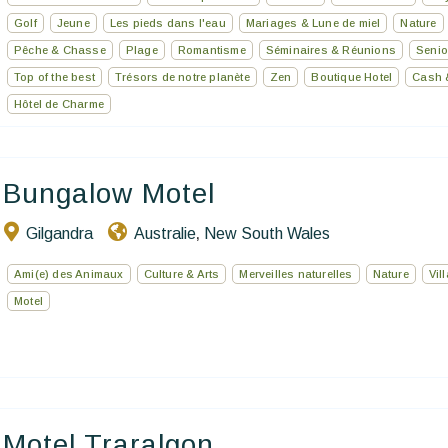
Golf
Jeune
Les pieds dans l'eau
Mariages & Lune de miel
Nature
Pêche & Chasse
Plage
Romantisme
Séminaires & Réunions
Senio
Top of the best
Trésors de notre planète
Zen
Boutique Hotel
Cash 
Hôtel de Charme
Bungalow Motel
Gilgandra
Australie
New South Wales
,
Ami(e) des Animaux
Culture & Arts
Merveilles naturelles
Nature
Vil
Motel
Motel Traralgon