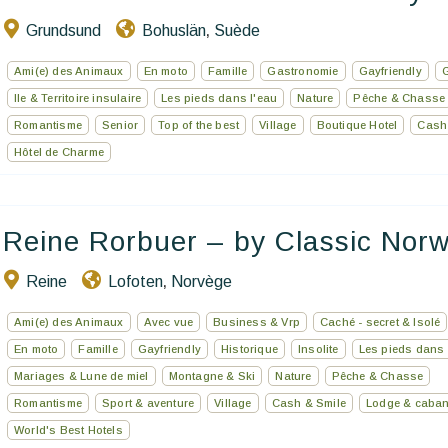
Ecrivez-nous
Grundsund
Bohuslän
Suède
,
FR
Ami(e) des Animaux
En moto
Famille
Gastronomie
Gayfriendly
G
Ile & Territoire insulaire
Les pieds dans l'eau
Nature
Pêche & Chasse
Romantisme
Senior
Top of the best
Village
Boutique Hotel
Cash
Hôtel de Charme
Reine Rorbuer – by Classic Norw
Reine
Lofoten
Norvège
,
Ami(e) des Animaux
Avec vue
Business & Vrp
Caché - secret & Isolé
En moto
Famille
Gayfriendly
Historique
Insolite
Les pieds dans 
Mariages & Lune de miel
Montagne & Ski
Nature
Pêche & Chasse
Romantisme
Sport & aventure
Village
Cash & Smile
Lodge & caban
World's Best Hotels