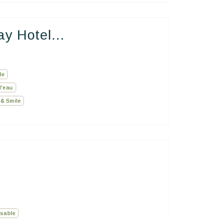
y Hotel...
le
l'eau
& Smile
sable