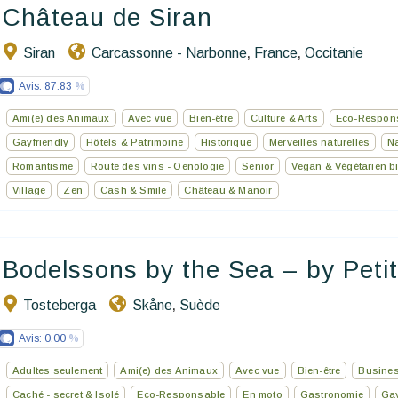
Château de Siran
Siran
Carcassonne - Narbonne
France
Occitanie
,
,
Avis:
87.83
Ami(e) des Animaux
Avec vue
Bien-être
Culture & Arts
Eco-Respon
Gayfriendly
Hôtels & Patrimoine
Historique
Merveilles naturelles
N
Romantisme
Route des vins - Oenologie
Senior
Vegan & Végétarien 
Village
Zen
Cash & Smile
Château & Manoir
Bodelssons by the Sea – by Petit 
Tosteberga
Skåne
Suède
,
Avis:
0.00
Adultes seulement
Ami(e) des Animaux
Avec vue
Bien-être
Busines
Caché - secret & Isolé
Eco-Responsable
En moto
Gastronomie
Gay