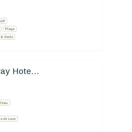
olf
Plage
 & Smile
ay Hote...
l'eau
e de Luxe