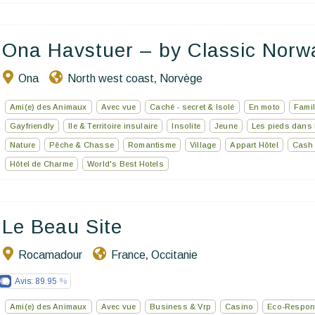
Ona Havstuer – by Classic Norwa
Ona
North west coast
Norvège
,
Ami(e) des Animaux
Avec vue
Caché - secret & Isolé
En moto
Famil
Gayfriendly
Ile & Territoire insulaire
Insolite
Jeune
Les pieds dans 
Nature
Pêche & Chasse
Romantisme
Village
Appart Hôtel
Cash 
Hôtel de Charme
World's Best Hotels
Le Beau Site
Rocamadour
France
Occitanie
,
Avis:
89.95
Ami(e) des Animaux
Avec vue
Business & Vrp
Casino
Eco-Respon