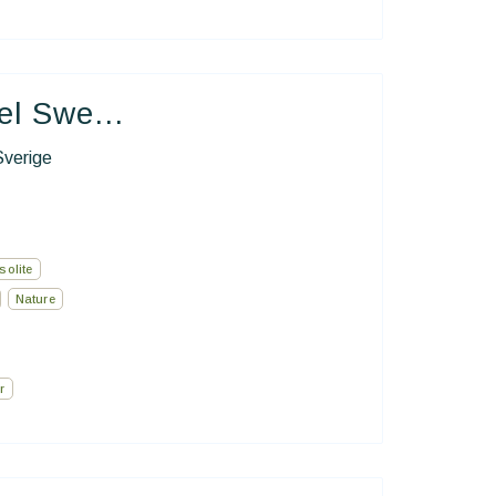
el Swe...
Sverige
solite
Nature
r