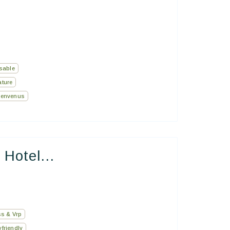
sable
ature
bienvenus
Hotel...
s & Vrp
friendly