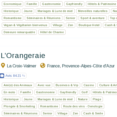
Economique
Famille
Gastronomie
Gayfriendly
Hôtels & Patrimoine
Historique
Jeune
Mariages & Lune de miel
Merveilles naturelles
Na
Romantisme
Séminaires & Réunions
Senior
Sport & aventure
Top o
Vegan & Végétarien bienvenus
Village
Zen
Boutique Hotel
Cash & 
Demeure remarquable
Hôtel de Charme
L’Orangeraie
La Croix-Valmer
France
Provence-Alpes-Côte d'Azur
,
Avis:
84.21
Ami(e) des Animaux
Avec vue
Business & Vrp
Casino
Culture & Ar
En moto
Famille
Gastronomie
Gayfriendly
Golf
Hôtels & Patrimo
Historique
Jeune
Mariages & Lune de miel
Nature
Plage
Plongée & Snorkeling
Romantisme
Route des vins - Oenologie
Séminaires & Réunions
Senior
Village
Zen
Cash & Smile