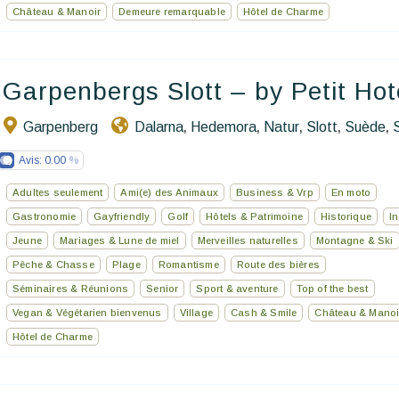
Château & Manoir
Demeure remarquable
Hôtel de Charme
Garpenbergs Slott – by Petit Hot
Garpenberg
Dalarna
Hedemora
Natur
Slott
Suède
,
,
,
,
,
Avis:
0.00
Adultes seulement
Ami(e) des Animaux
Business & Vrp
En moto
Gastronomie
Gayfriendly
Golf
Hôtels & Patrimoine
Historique
In
Jeune
Mariages & Lune de miel
Merveilles naturelles
Montagne & Ski
Pêche & Chasse
Plage
Romantisme
Route des bières
Séminaires & Réunions
Senior
Sport & aventure
Top of the best
Vegan & Végétarien bienvenus
Village
Cash & Smile
Château & Manoi
Hôtel de Charme