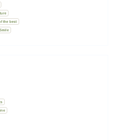
ture
f the best
Smile
ts
ine