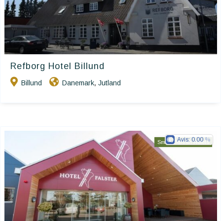
Refborg Hotel Billund
Billund
Danemark
Jutland
,
Avis:
0.00
Small Danish Hotels