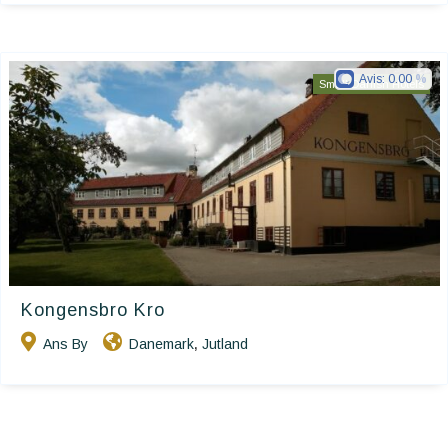
Avis:
0.00
Small Danish Hotels
Kongensbro Kro
Ans By
Danemark
Jutland
,