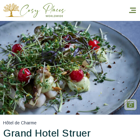
Accueil
Réserver un séjour
Nos adresses dans le monde
World’s Best Hotels
Vous faire voyager
Les séjours à thème
Hôtel de Charme
Santé et sécurité
Grand Hotel Struer