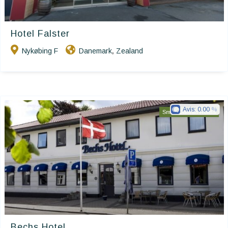
Hotel Falster
Nykøbing F
Danemark
Zealand
,
Avis:
0.00
Small Danish Hotels
Bechs Hotel