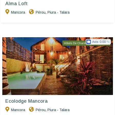
Alma Loft
Mancora
Pérou
Piura - Talara
,
Avis:
0.00
Hôtels De Charme & De Caractère
Ecolodge Mancora
Mancora
Pérou
Piura - Talara
,