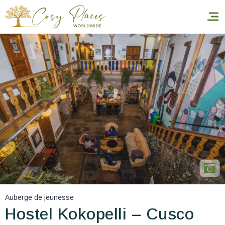
Accueil
Réserver un séjour
Nos adresses dans le monde
World’s Best Hotels
Vous faire voyager
Les séjours à thème
Auberge de jeunesse
Santé et sécurité
Hostel Kokopelli – Cusco