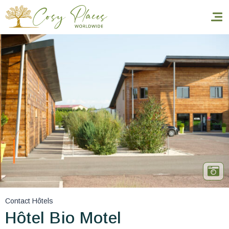
Accueil
Réserver un séjour
Nos adresses dans le monde
World’s Best Hotels
Vous faire voyager
Les séjours à thème
Contact Hôtels
Santé et sécurité
Hôtel Bio Motel