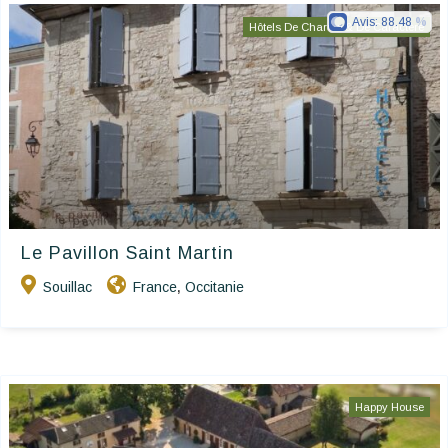
Avis:
88.48
Hôtels De Charme & De Caractère
Le Pavillon Saint Martin
Souillac
France
Occitanie
,
Happy House