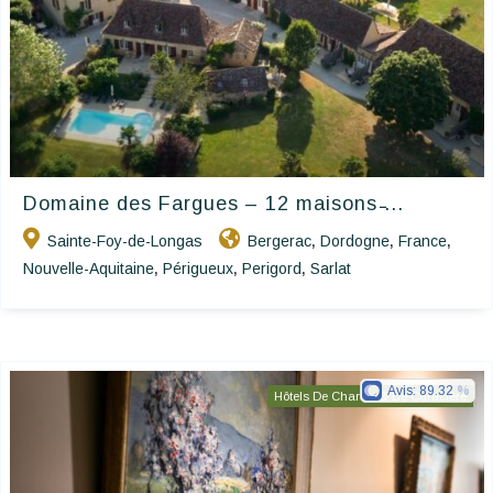
Domaine des Fargues – 12 maisons ̵...
Sainte-Foy-de-Longas
Bergerac
Dordogne
France
,
,
,
Nouvelle-Aquitaine
Périgueux
Perigord
Sarlat
,
,
,
Avis:
89.32
Hôtels De Charme & De Caractère