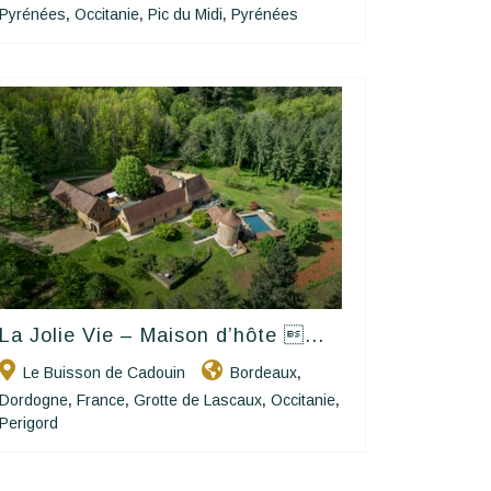
Pyrénées
Occitanie
Pic du Midi
Pyrénées
,
,
,
La Jolie Vie – Maison d’hôte ...
Happy House
Le Buisson de Cadouin
Bordeaux
,
Dordogne
France
Grotte de Lascaux
Occitanie
,
,
,
,
Perigord