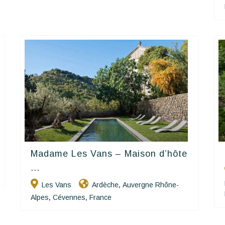
Madame Les Vans – Maison d’hôte
Happy House
...
Les Vans
Ardèche
Auvergne Rhône-
,
Alpes
Cévennes
France
,
,