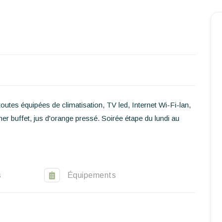
Accueil
Réserver un séjour
Nos adresses dans le monde
World’s Best Hotels
outes équipées de climatisation, TV led, Internet Wi-Fi-lan,
Vous faire voyager
r buffet, jus d'orange pressé. Soirée étape du lundi au
Les séjours à thème
Santé et sécurité
s
Équipements
Ecrivez-nous
FR
EN
ES