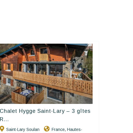
Chalet Hygge Saint-Lary – 3 gîtes
Happy House
R...
Saint-Lary Soulan
France
Hautes-
,