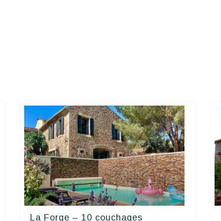
La Forge – 10 couchages
Happy House