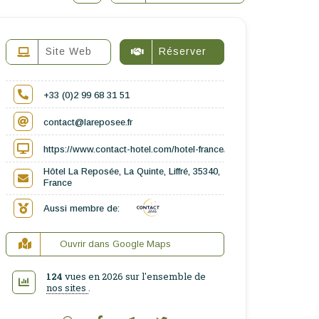
Site Web
Réserver
+33 (0)2 99 68 31 51
contact@lareposee.fr
https://www.contact-hotel.com/hotel-france/6853/hotel-la-reposee-l
Hôtel La Reposée, La Quinte, Liffré, 35340,
France
Aussi membre de:
Ouvrir dans Google Maps
124
vues en 2026 sur l'ensemble de
nos sites
.