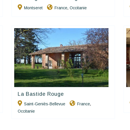
Montseret
France
Occitanie
,
La Bastide Rouge
Happy House
Saint-Geniès-Bellevue
France
,
Occitanie