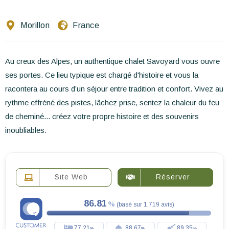
Ecrivez-nous
Morillon
France
FR
EN
ES
Au creux des Alpes, un authentique chalet Savoyard vous ouvre
ses portes. Ce lieu typique est chargé d'histoire et vous la
racontera au cours d’un séjour entre tradition et confort. Vivez au
rythme effréné des pistes, lâchez prise, sentez la chaleur du feu
de cheminé... créez votre propre histoire et des souvenirs
inoubliables.
Site Web
Réserver
86.81
(
basé sur
1,719
avis
)
77.21
88.67
89.35