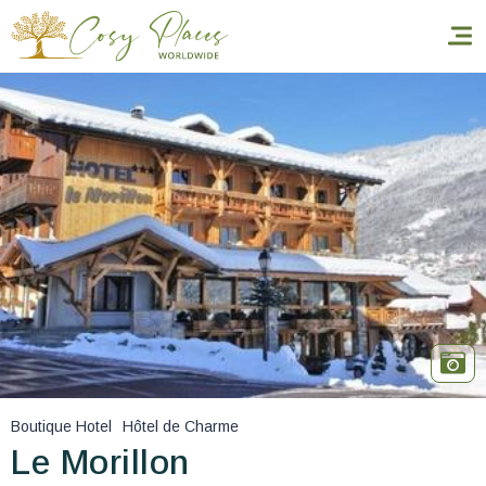
Accueil
Réserver un séjour
Nos adresses dans le monde
World’s Best Hotels
Vous faire voyager
Les séjours à thème
Boutique Hotel
Hôtel de Charme
Santé et sécurité
Le Morillon