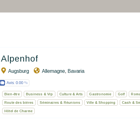
Vous faire voyager
Les séjours à thème
Santé et sécurité
Ecrivez-nous
Alpenhof
FR
Augsburg
Allemagne
Bavaria
,
Avis:
0.00
Bien-être
Business & Vrp
Culture & Arts
Gastronomie
Golf
Roma
Route des bières
Séminaires & Réunions
Ville & Shopping
Cash & Sm
Hôtel de Charme