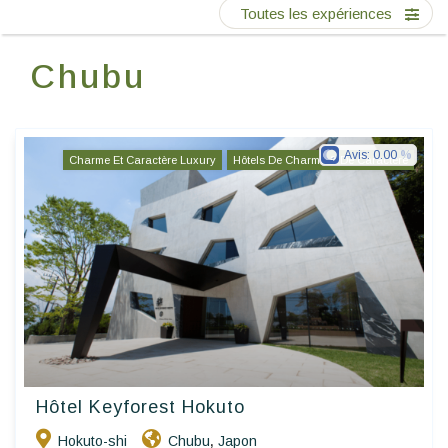
Ecrivez-nous
Toutes les expériences
Chubu
FR
ES
Avis:
0.00
Charme Et Caractère Luxury
Hôtels De Charme & De Caractère
Hôtel Keyforest Hokuto
Hokuto-shi
Chubu
Japon
,