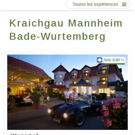
Ecrivez-nous
Toutes les expériences
Kraichgau Mannheim
FR
Bade-Wurtemberg
Avis:
0.00
Ringhotels