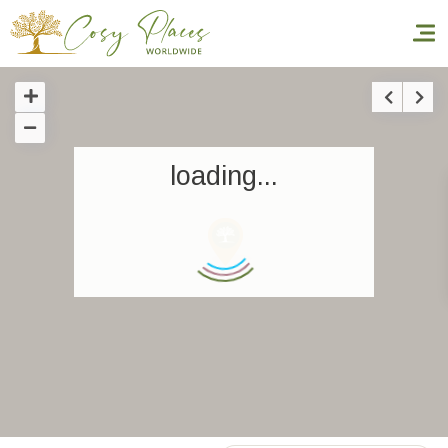
Accueil
loading...
Réserver un séjour
Nos adresses dans le monde
World’s Best Hotels
Vous faire voyager
Les séjours à thème
Santé et sécurité