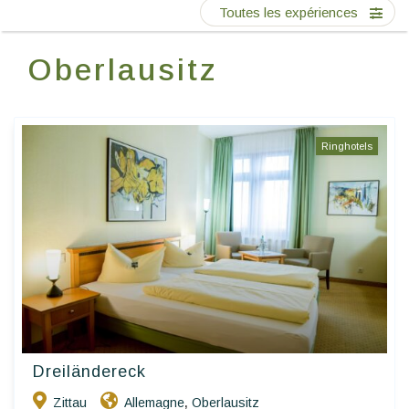
Ecrivez-nous
Toutes les expériences
Oberlausitz
FR
Ringhotels
Dreiländereck
Zittau
Allemagne
Oberlausitz
,