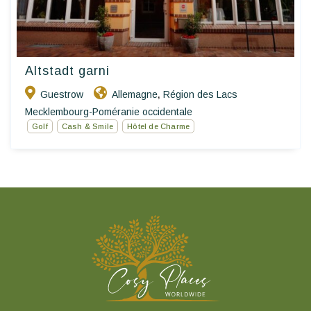
Altstadt garni
Guestrow
Allemagne
Région des Lacs
,
Mecklembourg-Poméranie occidentale
Golf
Cash & Smile
Hôtel de Charme