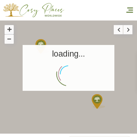
Accueil
loading...
Réserver un séjour
Nos adresses dans le monde
World’s Best Hotels
Vous faire voyager
Les séjours à thème
Santé et sécurité