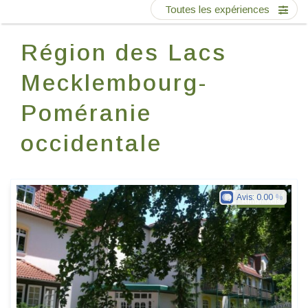
Ecrivez-nous
Toutes les expériences
Région des Lacs
FR
Mecklembourg-
Poméranie
occidentale
Avis:
0.00
Ringhotels