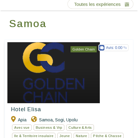
Ecrivez-nous
Toutes les expériences
Samoa
FR
EN
ES
Avis:
0.00
Golden Chain
Hotel Elisa
Apia
Samoa
Sogi
Upolu
,
,
Avec vue
Business & Vrp
Culture & Arts
Ile & Territoire insulaire
Jeune
Nature
Pêche & Chasse