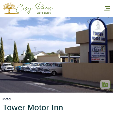
Accueil
Réserver un séjour
Nos adresses dans le monde
World’s Best Hotels
Vous faire voyager
Les séjours à thème
Motel
Santé et sécurité
Tower Motor Inn