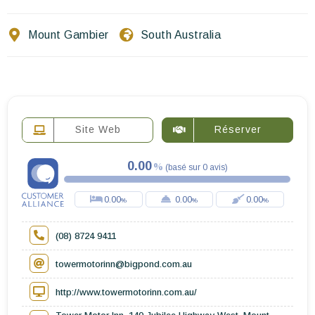
Ecrivez-nous
Mount Gambier
South Australia
FR
EN
ES
Site Web
Réserver
0.00
(
basé sur
0
avis
)
0.00
0.00
0.00
(08) 8724 9411
towermotorinn@bigpond.com.au
http://www.towermotorinn.com.au/