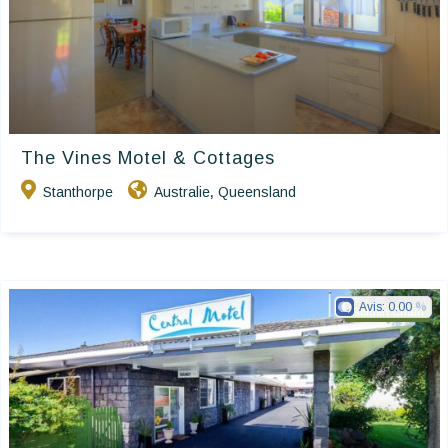
The Vines Motel & Cottages
Stanthorpe
Australie
Queensland
,
Avis:
0.00
Golden Chain