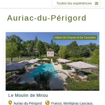
Ecrivez-nous
Toutes les expériences
Auriac-du-Périgord
FR
Hôtels De Charme & De Caractère
Le Moulin de Mitou
Auriac-du-Périgord
France
Montignac-Lascaux
,
,