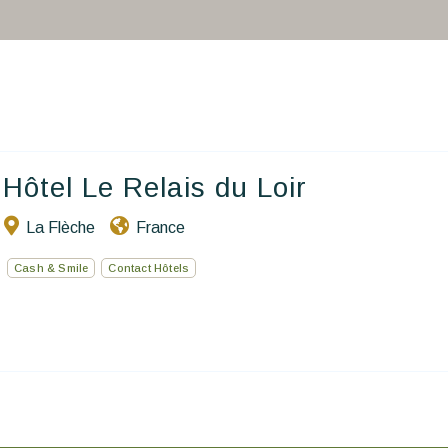
Vous faire voyager
Les séjours à thème
Santé et sécurité
Ecrivez-nous
Hôtel Le Relais du Loir
FR
La Flèche
France
Cash & Smile
Contact Hôtels