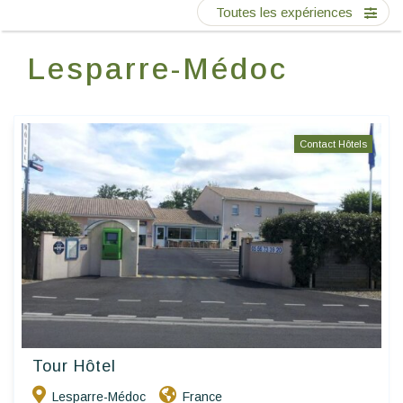
Ecrivez-nous
Toutes les expériences
Lesparre-Médoc
FR
Contact Hôtels
Tour Hôtel
Lesparre-Médoc
France