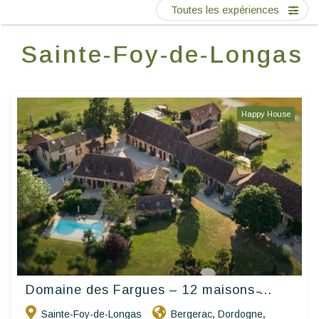
Ecrivez-nous
Toutes les expériences
Sainte-Foy-de-Longas
FR
Happy House
Domaine des Fargues – 12 maisons ̵...
Sainte-Foy-de-Longas
Bergerac
Dordogne
,
,