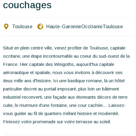
Ecrivez-nous
couchages
FR
EN
ES
Toulouse
Haute-Garonne
Occitanie
Toulouse
Situé en plein centre ville, venez profiter de Toulouse, capitale
occitane, une étape incontournable au coeur du sud-ouest de la
France. Hier capitale des Wisigoths, aujourd'hui capitale
aéronautique et spatiale, nous vous invitons à découvrir ses
deux mille ans d'histoire. Ici une basilique romane, là un hôtel
particulier discret au portail imposant, plus loin un bâtiment
industriel reconverti, une façade aux étonnants décors de terre
cuite, le murmure d'une fontaine, une cour cachée… Laissez-
vous guider au fil de quartiers mêlant histoire et modernité.
Finissez votre promenade sur votre terrasse au soleil.