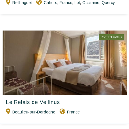
Reilhaguet
Cahors
France
Lot
Occitanie
Quercy
,
,
,
,
Contact Hôtels
Le Relais de Vellinus
Beaulieu-sur-Dordogne
France