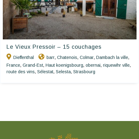
Le Vieux Pressoir – 15 couchages
Dieffenthal
barr
Chatenois
Colmar
Dambach la ville
,
,
,
,
France
Grand-Est
Haut koenigsbourg
obernai
riquewihr ville
,
,
,
,
,
route des vins
Sélestat
Selesta
Strasbourg
,
,
,