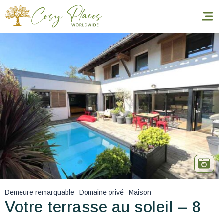
Accueil
Réserver un séjour
Nos adresses dans le monde
World’s Best Hotels
Vous faire voyager
Les séjours à thème
Demeure remarquable
Domaine privé
Maison
Santé et sécurité
Votre terrasse au soleil – 8