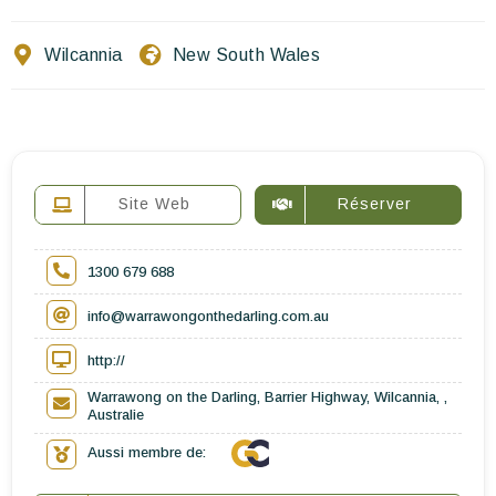
Ecrivez-nous
Wilcannia
New South Wales
FR
EN
ES
Site Web
Réserver
1300 679 688
info@warrawongonthedarling.com.au
http://
Warrawong on the Darling, Barrier Highway, Wilcannia, ,
Australie
Aussi membre de: