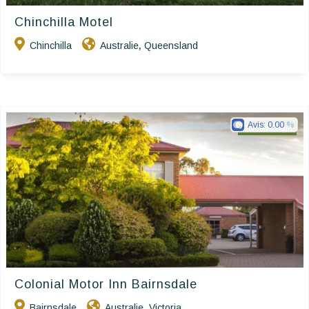
Chinchilla Motel
Chinchilla
Australie
Queensland
,
Avis:
0.00
Golden Chain
Colonial Motor Inn Bairnsdale
Bairnsdale
Australie
Victoria
,