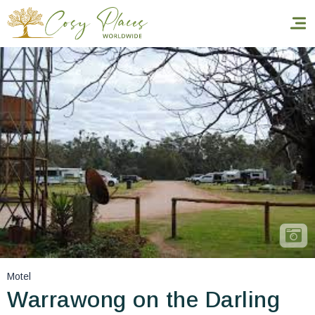
Accueil
Réserver un séjour
Nos adresses dans le monde
World’s Best Hotels
Vous faire voyager
Les séjours à thème
Motel
Santé et sécurité
Warrawong on the Darling