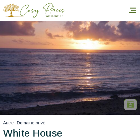
Accueil
Réserver un séjour
Nos adresses dans le monde
World’s Best Hotels
Vous faire voyager
Les séjours à thème
Autre
Domaine privé
Santé et sécurité
White House