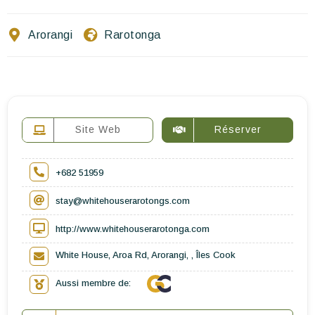
Ecrivez-nous
Arorangi
Rarotonga
FR
EN
ES
Site Web
Réserver
+682 51959
stay@whitehouserarotongs.com
http://www.whitehouserarotonga.com
White House, Aroa Rd, Arorangi, , Îles Cook
Aussi membre de: