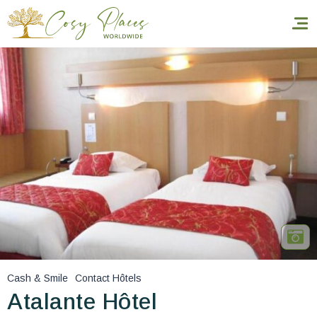
Inicio
Reservar una estancia
Nuestra colección mundial
World’s Best Hotels
Hacer que viajes
Estancia temática
Cash & Smile
Contact Hôtels
Salud y seguridad
Atalante Hôtel