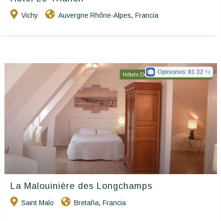
Vichy
Auvergne Rhône-Alpes
Francia
,
Opiniones:
81.32
Hôtels De Charme & De Caractère
La Malouinière des Longchamps
Saint Malo
Bretaña
Francia
,