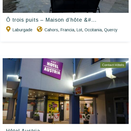
Ô trois puits – Maison d’hôte &#...
Laburgade
Cahors
Francia
Lot
Occitania
Quercy
,
,
,
,
Contact Hôtels