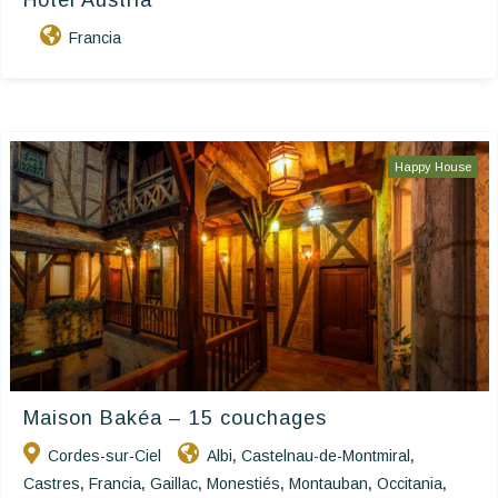
Hôtel Austria
Francia
Happy House
Maison Bakéa – 15 couchages
Cordes-sur-Ciel
Albi
Castelnau-de-Montmiral
,
,
Castres
Francia
Gaillac
Monestiés
Montauban
Occitania
,
,
,
,
,
,