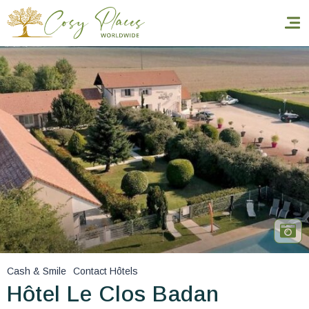
Inicio
Reservar una estancia
Nuestra colección mundial
World’s Best Hotels
Hacer que viajes
Estancia temática
Cash & Smile
Contact Hôtels
Salud y seguridad
Hôtel Le Clos Badan