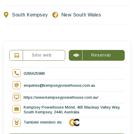
Escríbenos
South Kempsey
New South Wales
ES
EN
FR
Sitio web
Reservar
0265625988
enquiries@kempseypowerhouse.com.au
https://www.kempseypowerhouse.com.au/
Kempsey Powerhouse Motel, 465 Macleay Valley Way,
South Kempsey, 2440, Australia
También miembro de: