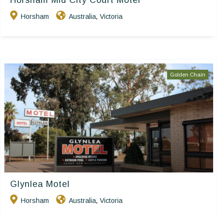
Horsham Mid City Court Motel
Horsham
Australia
Victoria
,
Golden Chain
Glynlea Motel
Horsham
Australia
Victoria
,