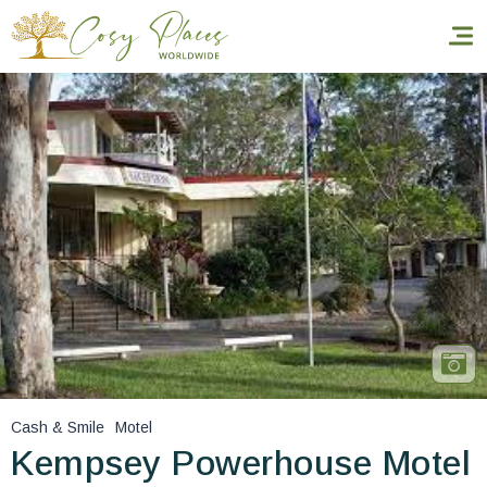
Inicio
Reservar una estancia
Nuestra colección mundial
World’s Best Hotels
Hacer que viajes
Estancia temática
Cash & Smile
Motel
Salud y seguridad
Kempsey Powerhouse Motel