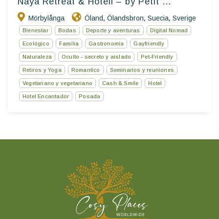
Naya Retreat & Hotell – by Petit ...
Mörbylånga
Öland
Ölandsbron
Suecia
Sverige
,
,
,
Bienestar
Bodas
Deporte y aventuras
Digital Nomad
Ecológico
Familia
Gastronomía
Gayfriendly
Naturaleza
Oculto - secreto y aislado
Pet-Friendly
Retiros y Yoga
Romantico
Seminarios y reuniones
Vegetariano y vegetariano
Cash & Smile
Hotel
Hotel Encantador
Posada