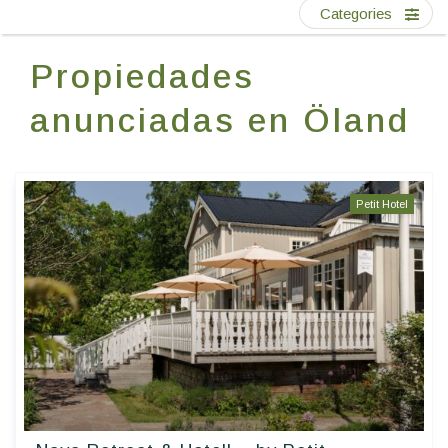
Escríbenos
Categories
Propiedades
ES
anunciadas en Öland
Petit Hotel