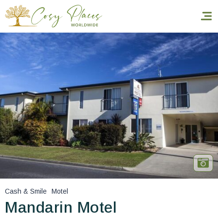
Inicio
Reservar una estancia
Nuestra colección mundial
World’s Best Hotels
Hacer que viajes
Estancia temática
Cash & Smile
Motel
Salud y seguridad
Mandarin Motel