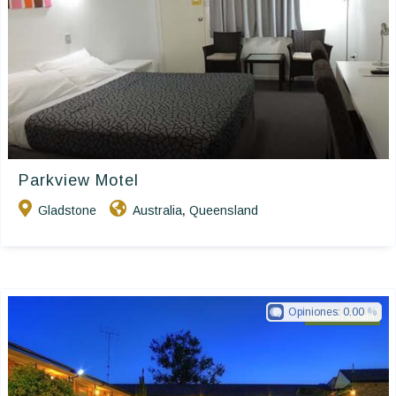
Parkview Motel
Gladstone
Australia
Queensland
,
Opiniones:
0.00
Golden Chain