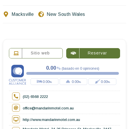
Escríbenos
Macksville
New South Wales
ES
EN
FR
Sitio web
Reservar
0.00
(
basado en
0
opiniones
)
0.00
0.00
0.00
(02) 6568 2222
office@mandarinmotel.com.au
http://www.mandarinmotel.com.au