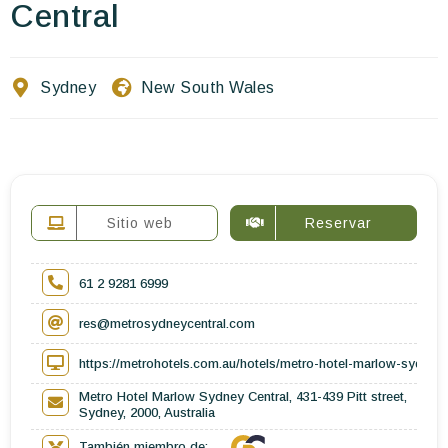
Escríbenos
Central
ES
EN
FR
Sydney
New South Wales
Sitio web
Reservar
61 2 9281 6999
res@metrosydneycentral.com
https://metrohotels.com.au/hotels/metro-hotel-marlow-sydney-
Metro Hotel Marlow Sydney Central, 431-439 Pitt street,
Sydney, 2000, Australia
También miembro de: