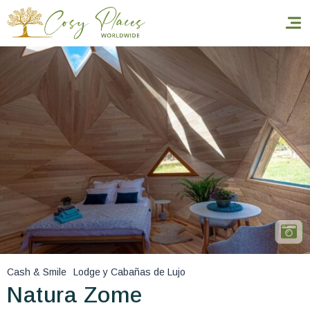
Inicio
Reservar una estancia
Nuestra colección mundial
World’s Best Hotels
Hacer que viajes
Estancia temática
Cash & Smile
Lodge y Cabañas de Lujo
Salud y seguridad
Natura Zome