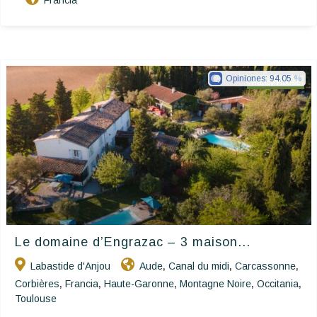
Francia
Opiniones:
94.05
Happy House
Le domaine d’Engrazac – 3 maison...
Labastide d'Anjou
Aude
Canal du midi
Carcassonne
,
,
,
Corbières
Francia
Haute-Garonne
Montagne Noire
Occitania
,
,
,
,
,
Toulouse