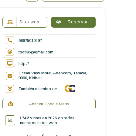
Sitio web
Reservar
68675019597
tooti95@gmail.com
http://
Ocean View Motel, Abaokoro, Tarawa,
0000, Kiribati
También miembro de:
Abrir en Google Maps
1742
vistas en 2026 en todos
nuestros sitios web
.