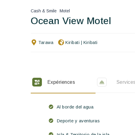
Cash & Smile
Motel
Ocean View Motel
Tarawa
Kiribati
|
Kiribati
Expériences
Service
Al borde del agua
Deporte y aventuras
Isla & Territorio de la isla