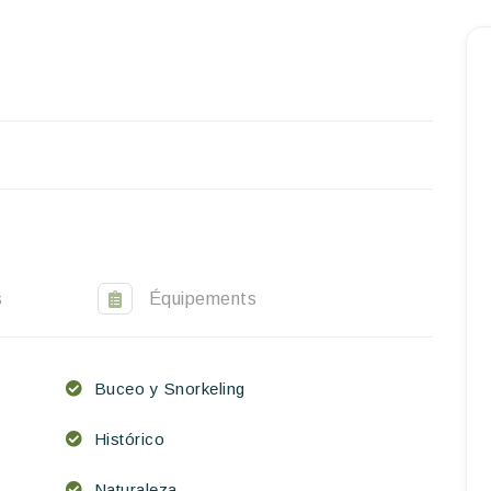
Reservar una estancia
Nuestra colección mundial
World’s Best Hotels
Hacer que viajes
Estancia temática
Salud y seguridad
s
Équipements
Escríbenos
ES
EN
FR
Buceo y Snorkeling
Histórico
Naturaleza