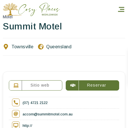
Motel
Summit Motel
Inicio
Townsville
Queensland
Reservar una estancia
Nuestra colección mundial
World’s Best Hotels
Sitio web
Reservar
Hacer que viajes
(07) 4721 2122
Estancia temática
accom@summitmotel.com.au
Salud y seguridad
http://