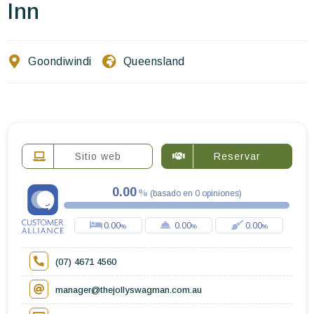
Escríbenos
Inn
ES
EN
FR
Goondiwindi
Queensland
Sitio web
Reservar
0.00
(
basado en
0
opiniones
)
0.00
0.00
0.00
(07) 4671 4560
manager@thejollyswagman.com.au