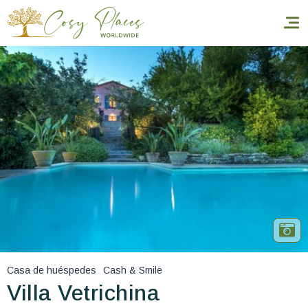
Inicio
Reservar una estancia
Nuestra colección mundial
World’s Best Hotels
Hacer que viajes
Estancia temática
Casa de huéspedes
Cash & Smile
Salud y seguridad
Villa Vetrichina