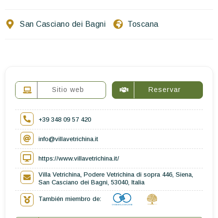
Escríbenos
San Casciano dei Bagni
Toscana
ES
EN
FR
Sitio web
Reservar
+39 348 09 57 420
info@villavetrichina.it
https://www.villavetrichina.it/
Villa Vetrichina, Podere Vetrichina di sopra 446, Siena,
San Casciano dei Bagni, 53040, Italia
También miembro de: