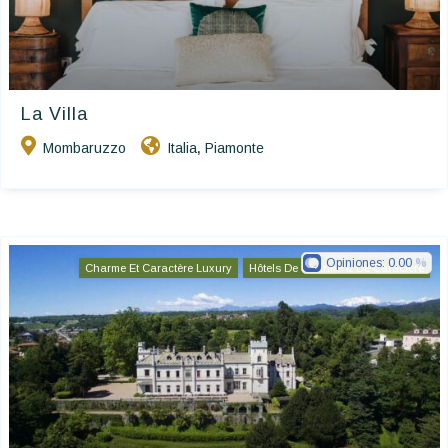
La Villa
Mombaruzzo
Italia
Piamonte
,
Opiniones:
0.00
Charme Et Caractère Luxury
Hôtels De Charme & De Caractère