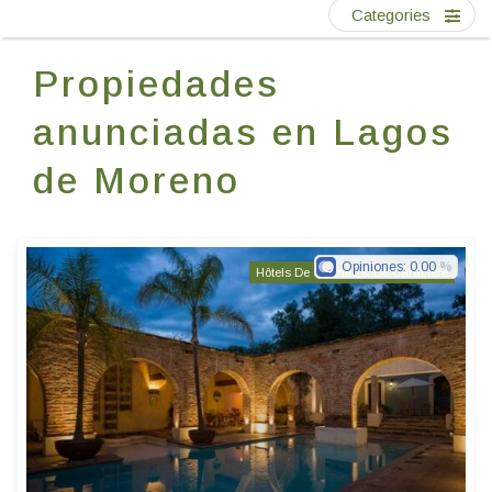
Escríbenos
Categories
Propiedades
ES
EN
FR
anunciadas en Lagos
de Moreno
Opiniones:
0.00
Hôtels De Charme & De Caractère