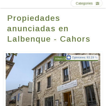
Escríbenos
Categories
Propiedades
ES
EN
FR
anunciadas en
Lalbenque - Cahors
Opiniones:
93.19
Hôtels De Charme & De Caractère