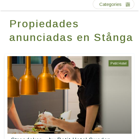
Escríbenos
Categories
Propiedades
ES
EN
FR
anunciadas en Stånga
Petit Hotel