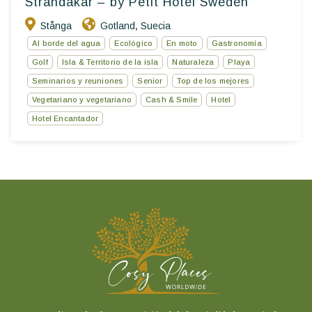
Strandakar – by Petit Hotel Sweden
Stånga
Gotland
Suecia
,
Al borde del agua
Ecológico
En moto
Gastronomía
Golf
Isla & Territorio de la isla
Naturaleza
Playa
Seminarios y reuniones
Senior
Top de los mejores
Vegetariano y vegetariano
Cash & Smile
Hotel
Hotel Encantador