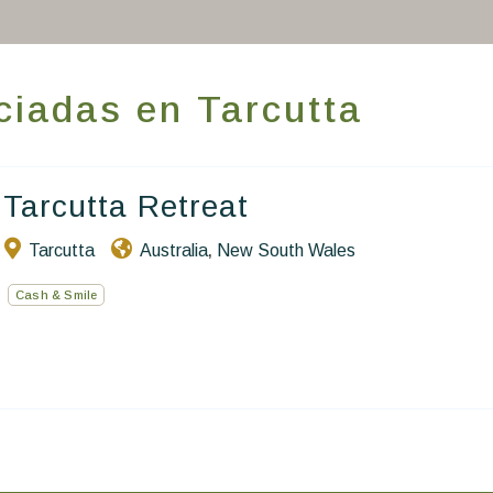
Hacer que viajes
Estancia temática
iadas en Tarcutta
Salud y seguridad
Escríbenos
Tarcutta Retreat
ES
Tarcutta
Australia
New South Wales
,
Cash & Smile