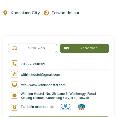
Escríbenos
Kaohsiung City
Taiwán del sur
ES
EN
FR
Sitio web
Reservar
+886-7-2410321
withinnhostel@gmail.com
http://www.withinnhostel.com
With Inn Hostel, No. 28, Lane 5, Wenhengyi Road,
Xinxing District, Kaohsiung City, 800, Taiwán
También miembro de: