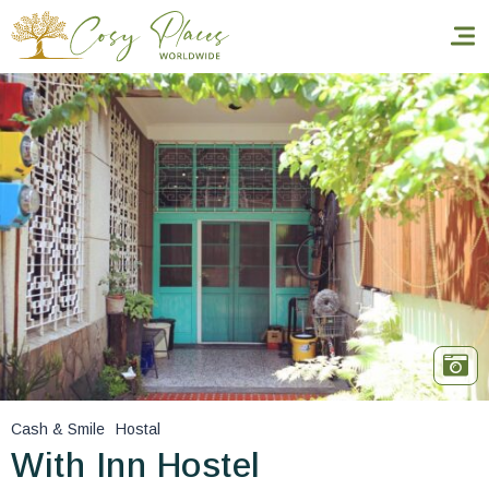
Inicio
Reservar una estancia
Nuestra colección mundial
World’s Best Hotels
Hacer que viajes
Estancia temática
Cash & Smile
Hostal
Salud y seguridad
With Inn Hostel