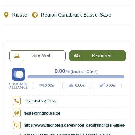
Ecrivez-nous
Rieste
Région Osnabrück Basse-Saxe
FR
EN
ES
Site Web
Réserver
0.00
(
basé sur
0
avis
)
0.00
0.00
0.00
+49 5464 92 12 25
rieste@ringhotels.de
https://www.ringhotels.de/en/hotel_detail/ringhotel-alfsee-pia