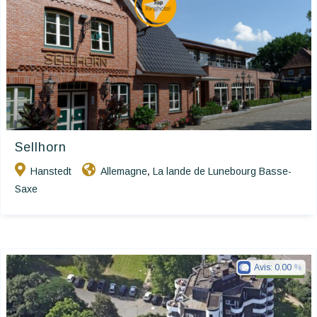
Sellhorn
Hanstedt
Allemagne
La lande de Lunebourg Basse-
,
Saxe
Avis:
0.00
Ringhotels