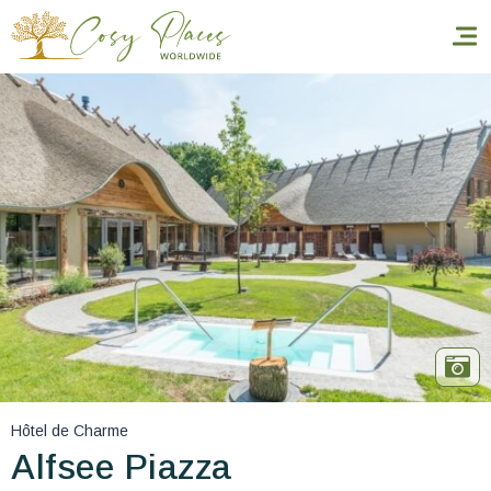
Accueil
Réserver un séjour
Nos adresses dans le monde
World’s Best Hotels
Vous faire voyager
Les séjours à thème
Hôtel de Charme
Santé et sécurité
Alfsee Piazza