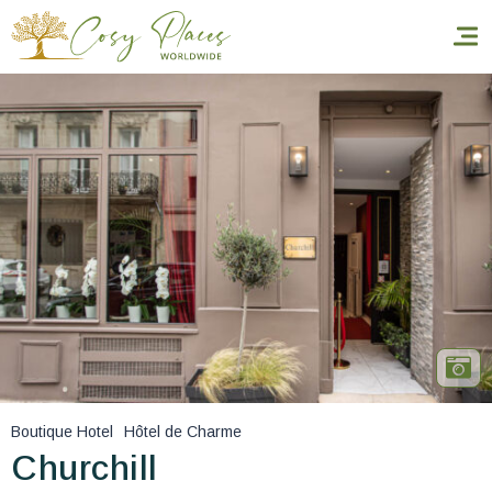
Accueil
Réserver un séjour
Nos adresses dans le monde
World’s Best Hotels
Vous faire voyager
Les séjours à thème
Boutique Hotel
Hôtel de Charme
Santé et sécurité
Churchill