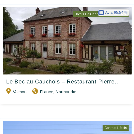
Avis:
95.54
Hôtels De Charme & De Caractère
Le Bec au Cauchois – Restaurant Pierre...
Valmont
France
Normandie
,
Contact Hôtels