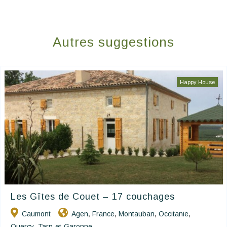
Autres suggestions
Happy House
Les Gîtes de Couet – 17 couchages
Caumont
Agen
France
Montauban
Occitanie
,
,
,
,
Quercy
Tarn-et-Garonne
,