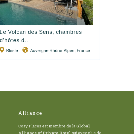
Le Volcan des Sens, chambres
Hôtels De Charme & De Caractère
d’hôtes d...
Blesle
Auvergne Rhône-Alpes
France
,
Alliance
Cosy Places est membre de la
Global
Alliance of Private Hotel
qui avec plus de