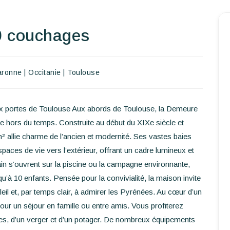
0 couchages
Accueil
Réserver un séjour
aronne
|
Occitanie
|
Toulouse
Nos adresses dans le monde
World’s Best Hotels
 portes de Toulouse Aux abords de Toulouse, la Demeure
se hors du temps. Construite au début du XIXe siècle et
Vous faire voyager
² allie charme de l’ancien et modernité. Ses vastes baies
aces de vie vers l’extérieur, offrant un cadre lumineux et
Les séjours à thème
n s’ouvrent sur la piscine ou la campagne environnante,
u’à 10 enfants. Pensée pour la convivialité, la maison invite
Santé et sécurité
eil et, par temps clair, à admirer les Pyrénées. Au cœur d’un
Ecrivez-nous
pour un séjour en famille ou entre amis. Vous profiterez
sses, d’un verger et d’un potager. De nombreux équipements