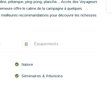
ampoline, pétanque, ping-pong, plancha… Accès des Voyageurs
FR
EN
ES
la demeure offre le calme de la campagne à quelques
 meilleures recommandations pour découvrir les richesses
s
Équipements
Nature
Séminaires & Réunions