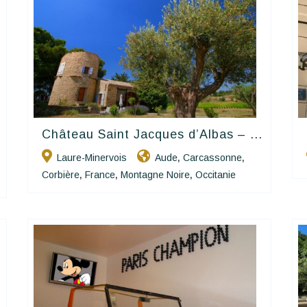
Château Saint Jacques d’Albas – ...
Happy House
Laure-Minervois
Aude
Carcassonne
,
,
Corbière
France
Montagne Noire
Occitanie
,
,
,