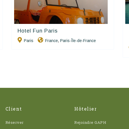
Hotel Fun Paris
Générations Hostels XYZ
Hôtels De Charme & De Caractère
Paris
France
Paris-Île-de-France
Happy House
,
Client
Hôtelier
Réserver
Rejoindre GAPH