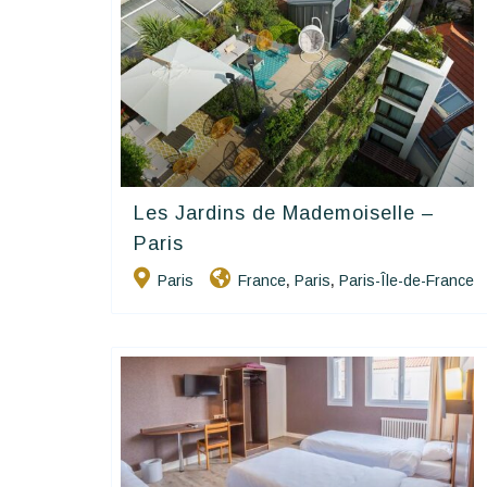
Les Jardins de Mademoiselle –
Charme Et Caractère Luxury
Paris
Hôtels De Charme & De Caractère
Paris
France
Paris
Paris-Île-de-France
,
,