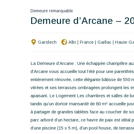
Demeure remarquable
Demeure d’Arcane – 2
Garidech
Albi
|
France
|
Gaillac
|
Haute-G
La Demeure d’Arcane : Une échappée champêtre aux
d’Arcane vous accueille tout l’été pour une parenthè
entièrement rénovée, cette élégante bâtisse de 550 m
vitrées et ses terrasses ombragées prolongent les esp
apaisant. Le Logement Les chambres et salles de bai
tandis qu’un dortoir mansardé de 80 m² accueille jusq
à partager de grandes tablées face au coucher de sol
parc arboré d’un hectare, ce havre de paix est idéal 
d’une piscine (15 x 5 m), d’un pool house, de terra