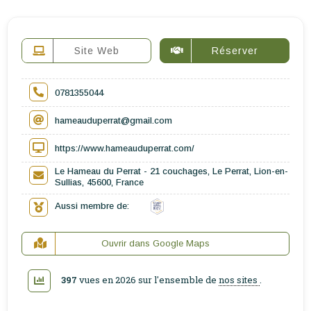
Site Web
Réserver
0781355044
hameauduperrat@gmail.com
https://www.hameauduperrat.com/
Le Hameau du Perrat - 21 couchages, Le Perrat, Lion-en-
Sullias, 45600, France
Aussi membre de:
Ouvrir dans Google Maps
397
vues en 2026 sur l'ensemble de
nos sites
.