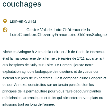
Ecrivez-nous
couchages
FR
EN
ES
Lion-en-Sullias
Centre Val-de-Loire
Châteaux de la
Loire
Chambord
Cheverny
France
Loiret
Orléans
Sologne
Niché en Sologne à 2 km de la Loire et 2 h de Paris, le Hameau,
était la manoeuvrerie de la ferme céréalière de 1711 appartenant
aux hospices de Sully sur Loire. Le Hameau jouxte notre
exploitation agricole biologique de noisetiers et de yuzus qui
s'étend sur près de 25 hectares. Il est composé d’une Longère et
de son Annexe, construites sur un terrain pensé selon les
principes de la permaculture pour vous faire découvrir plantes
médicinales, aromatiques et fruits qui alimenteront vos plats ou
infusions tout au long de l’année.