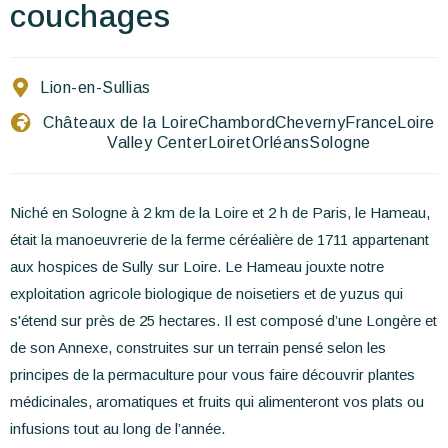
Contact Us
couchages
EN
FR
ES
Lion-en-Sullias
Châteaux de la Loire
Chambord
Cheverny
France
Loire
Valley Center
Loiret
Orléans
Sologne
Niché en Sologne à 2 km de la Loire et 2 h de Paris, le Hameau,
était la manoeuvrerie de la ferme céréalière de 1711 appartenant
aux hospices de Sully sur Loire. Le Hameau jouxte notre
exploitation agricole biologique de noisetiers et de yuzus qui
s'étend sur près de 25 hectares. Il est composé d’une Longère et
de son Annexe, construites sur un terrain pensé selon les
principes de la permaculture pour vous faire découvrir plantes
médicinales, aromatiques et fruits qui alimenteront vos plats ou
infusions tout au long de l’année.