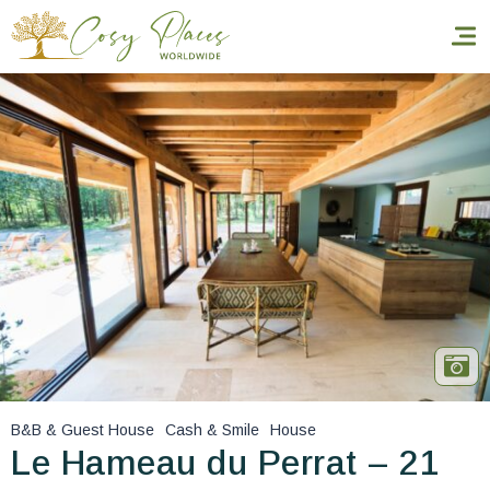
Homepage
Book a stay
Our Worldwide collection
World’s Best Hotels
Take you away
Thematic Stays
B&B & Guest House
Cash & Smile
House
Health & Safety
Le Hameau du Perrat – 21