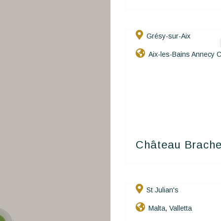
Thematic Stays
Health & Safety
Grésy-sur-Aix
Charme
Contact Us
Aix-les-Bains Annecy 
Et
Caractère
Luxury
EN
FR
ES
Hôtels De
Charme
€ 300
/
Night
& De
(Average
Caractère
Price)
Château Brache
St Julian's
Hôtels De
Malta
Valletta
,
Charme
& De