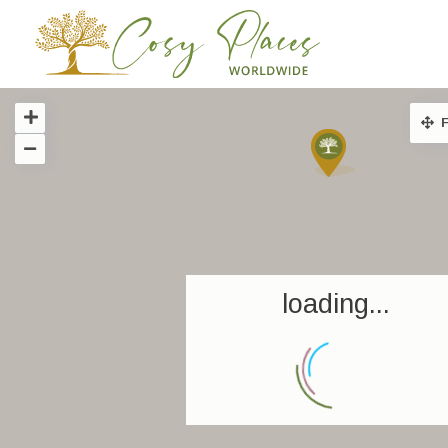
F
loading...