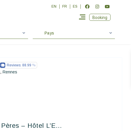
EN
FR
ES
Booking
Pays
Reviews:
88.99
y
Rennes
,
Pères – Hôtel L’E...