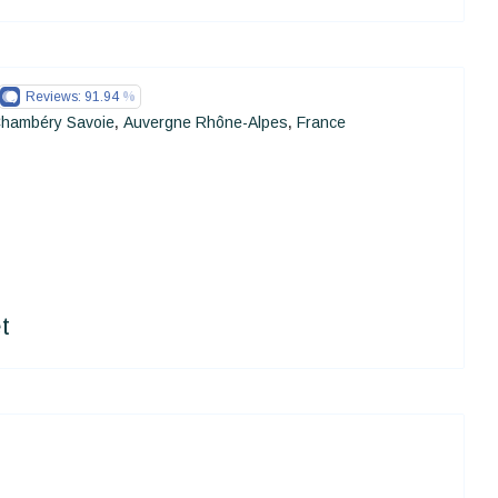
Reviews:
91.94
Chambéry Savoie
Auvergne Rhône-Alpes
France
,
,
t