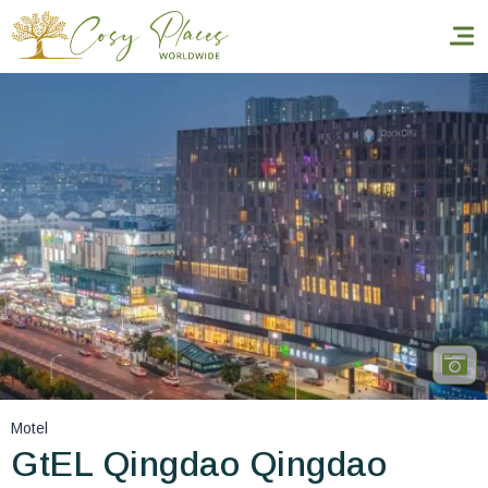
Accueil
Réserver un séjour
Nos adresses dans le monde
World’s Best Hotels
Vous faire voyager
Les séjours à thème
Motel
Santé et sécurité
GtEL Qingdao Qingdao