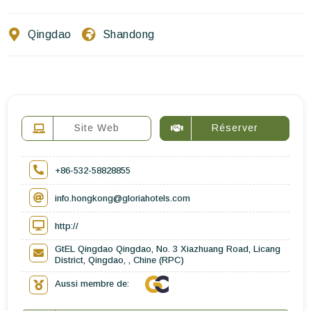
Ecrivez-nous
Qingdao
Shandong
FR
Site Web
Réserver
+86-532-58828855
info.hongkong@gloriahotels.com
http://
GtEL Qingdao Qingdao, No. 3 Xiazhuang Road, Licang
District, Qingdao, , Chine (RPC)
Aussi membre de: