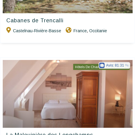
Cabanes de Trencalli
Castelnau-Rivière-Basse
France
Occitanie
,
Avis:
81.31
Hôtels De Charme & De Caractère