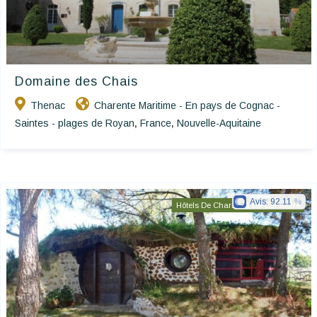
Domaine des Chais
Thenac
Charente Maritime - En pays de Cognac -
Saintes - plages de Royan
France
Nouvelle-Aquitaine
,
,
Avis:
92.11
Hôtels De Charme & De Caractère