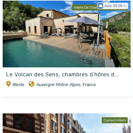
Avis:
99.09
Hôtels De Charme & De Caractère
Le Volcan des Sens, chambres d’hôtes d...
Blesle
Auvergne Rhône-Alpes
France
,
Contact Hôtels