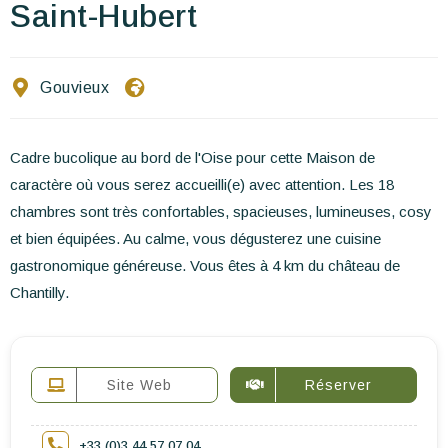
Ecrivez-nous
Saint-Hubert
FR
EN
ES
Gouvieux
Cadre bucolique au bord de l'Oise pour cette Maison de
caractère où vous serez accueilli(e) avec attention. Les 18
chambres sont très confortables, spacieuses, lumineuses, cosy
et bien équipées. Au calme, vous dégusterez une cuisine
gastronomique généreuse. Vous êtes à 4 km du château de
Chantilly.
Site Web
Réserver
+33 (0)3 44 57 07 04