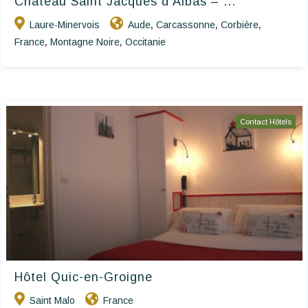
Château Saint Jacques d’Albas – ...
Laure-Minervois
Aude
Carcassonne
Corbière
,
,
,
France
Montagne Noire
Occitanie
,
,
Contact Hôtels
Hôtel Quic-en-Groigne
Saint Malo
France