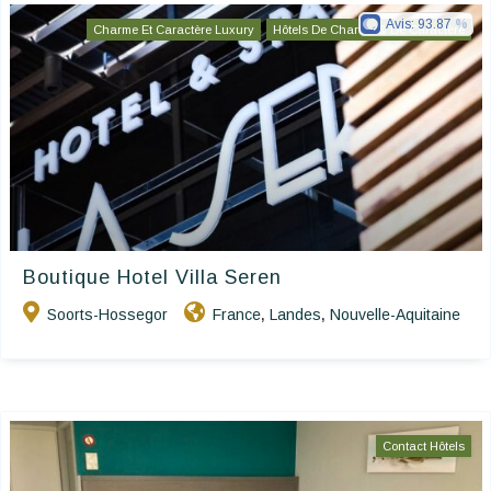
Avis:
93.87
Charme Et Caractère Luxury
Hôtels De Charme & De Caractère
Boutique Hotel Villa Seren
Soorts-Hossegor
France
Landes
Nouvelle-Aquitaine
,
,
Contact Hôtels