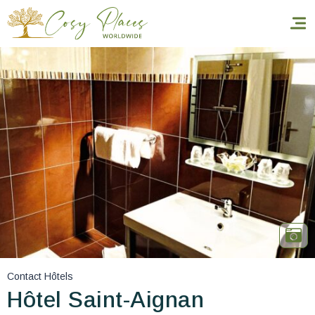
Accueil
Réserver un séjour
Nos adresses dans le monde
World’s Best Hotels
Vous faire voyager
Les séjours à thème
Contact Hôtels
Santé et sécurité
Hôtel Saint-Aignan