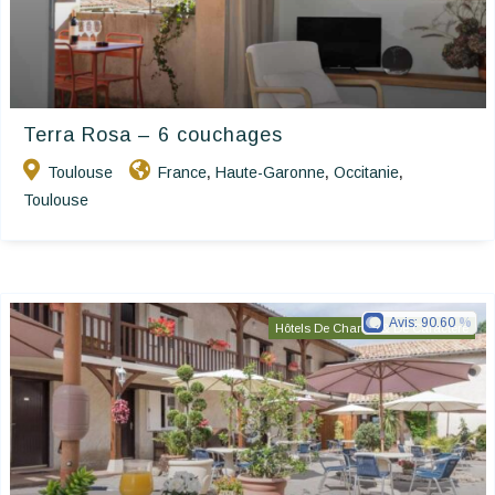
Terra Rosa – 6 couchages
Toulouse
France
Haute-Garonne
Occitanie
,
,
,
Toulouse
Avis:
90.60
Hôtels De Charme & De Caractère