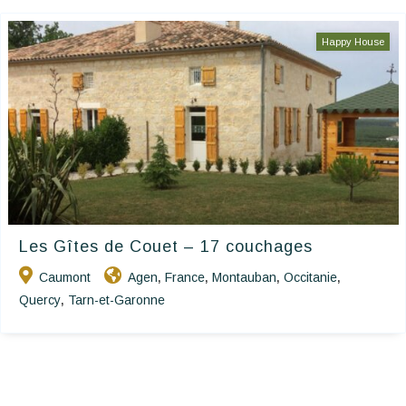
Happy House
Les Gîtes de Couet – 17 couchages
Caumont
Agen
France
Montauban
Occitanie
,
,
,
,
Quercy
Tarn-et-Garonne
,