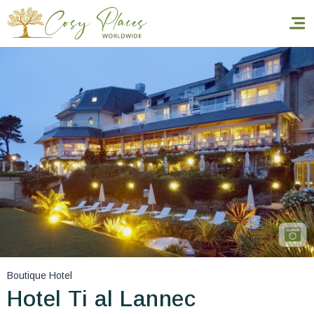
Accueil
Réserver un séjour
Nos adresses dans le monde
World’s Best Hotels
Vous faire voyager
Les séjours à thème
Boutique Hotel
Santé et sécurité
Hotel Ti al Lannec