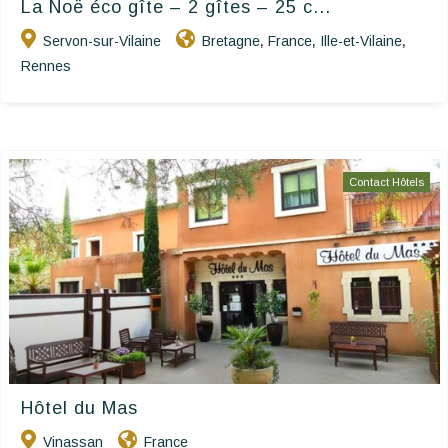
La Noë éco gîte – 2 gîtes – 25 c...
Servon-sur-Vilaine
Bretagne
France
Ille-et-Vilaine
,
,
,
Rennes
Contact Hôtels
Hôtel du Mas
Vinassan
France