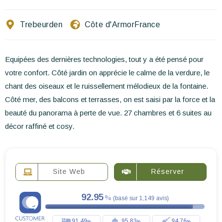
Ecrivez-nous
Trebeurden
Côte d'Armor
France
FR
EN
ES
Equipées des dernières technologies, tout y a été pensé pour
votre confort. Côté jardin on apprécie le calme de la verdure, le
chant des oiseaux et le ruissellement mélodieux de la fontaine.
Côté mer, des balcons et terrasses, on est saisi par la force et la
beauté du panorama à perte de vue. 27 chambres et 6 suites au
décor raffiné et cosy.
Site Web
Réserver
92.95
(
basé sur
1,149
avis
)
91.49
95.83
94.76