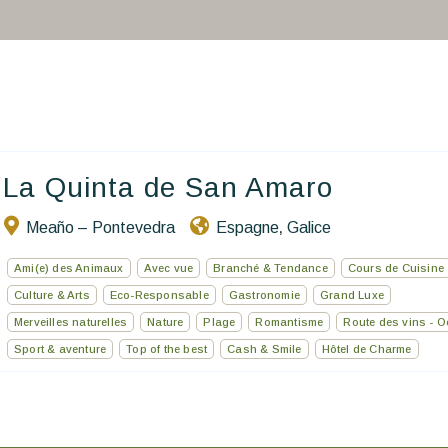
Vous faire voyager
Les séjours à thème
Santé et sécurité
Ecrivez-nous
La Quinta de San Amaro
FR
Meaño – Pontevedra
Espagne
Galice
,
Ami(e) des Animaux
Avec vue
Branché & Tendance
Cours de Cuisine
Culture & Arts
Eco-Responsable
Gastronomie
Grand Luxe
Merveilles naturelles
Nature
Plage
Romantisme
Route des vins - O
Sport & aventure
Top of the best
Cash & Smile
Hôtel de Charme